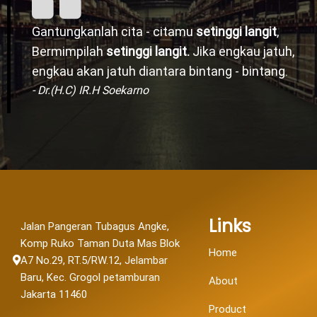
Gantungkanlah cita - citamu
setinggi langit
,
Bermimpilah
setinggi langit.
Jika engkau jatuh,
engkau akan jatuh diantara bintang - bintang.
- Dr.(H.C) IR.H Soekarno
Links
Jalan Pangeran Tubagus Angke,
Komp Ruko Taman Duta Mas Blok
Home
A7 No.29, RT.5/RW.12, Jelambar
Baru, Kec. Grogol petamburan
About
Jakarta 11460
Product