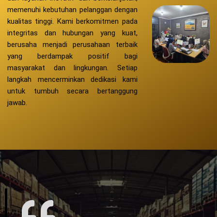
memenuhi kebutuhan pelanggan dengan
kualitas tinggi. Kami berkomitmen pada
integritas dan hubungan yang kuat,
berusaha menjadi perusahaan terbaik
yang berdampak positif bagi
masyarakat dan lingkungan. Setiap
langkah mencerminkan dedikasi kami
untuk tumbuh secara bertanggung
jawab.