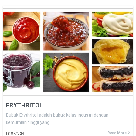
ERYTHRITOL
Bubuk Erythritol adalah bubuk kelas industri dengan
kemurnian tinggi yang…
Read More
18
OKT, 24