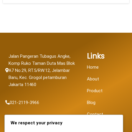
Links
Jalan Pangeran Tubagus Angke,
Komp Ruko Taman Duta Mas Blok
Home
A7 No.29, RT.5/RW.12, Jelambar
Baru, Kec. Grogol petamburan
About
Jakarta 11460
Product
021-2119-3966
Blog
Contact
sales@fortunapancaransakti.com
We respect your privacy