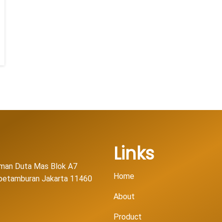
Links
man Duta Mas Blok A7
Home
l petamburan Jakarta 11460
About
Product