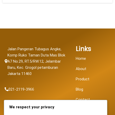
Links
Jalan Pangeran Tubagus Angke,
Komp Ruko Taman Duta Mas Blok
Home
A7 No.29, RT.5/RW.12, Jelambar
Baru, Kec. Grogol petamburan
About
Jakarta 11460
Product
021-2119-3966
Blog
Contact
sales@fortunapancaransakti.com
We respect your privacy