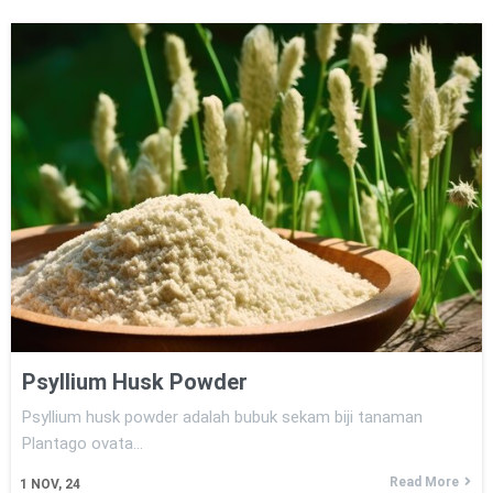
Psyllium Husk Powder
Psyllium husk powder adalah bubuk sekam biji tanaman
Plantago ovata…
Read More
1
NOV, 24